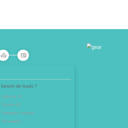
 besoin de leads ?
Isolation 1€
Douche 0€
Panneaux solaires
Rénovation