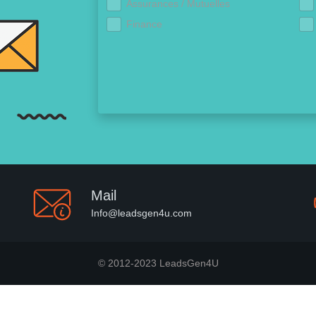
Assurances / Mutuelles
Finance
Mail
Info@leadsgen4u.com
© 2012-2023 LeadsGen4U