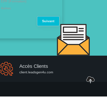
CPF (Formation)
Autres
Suivant
Accès Clients
client.leadsgen4u.com