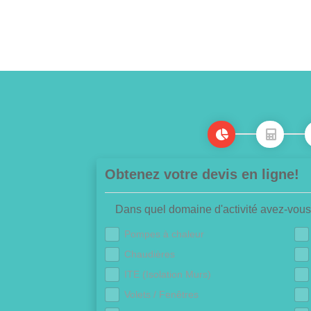
Obtenez votre devis en ligne!
Dans quel domaine d'activité avez-vous
Pompes à chaleur
Chaudières
ITE (Isolation Murs)
Volets / Fenêtres