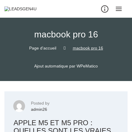
Skip
to
content
macbook pro 16
Page d'accueil
macbook pro 16
Ajout automatique par WPeMatico
Posted by
admin26
APPLE M5 ET M5 PRO :
QUELLES SONT LES VRAIES