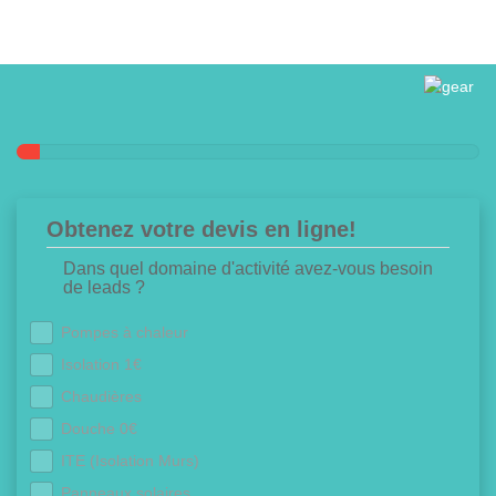
Obtenez votre devis en ligne!
Dans quel domaine d'activité avez-vous besoin
de leads ?
Pompes à chaleur
Isolation 1€
Chaudières
Douche 0€
ITE (Isolation Murs)
Panneaux solaires