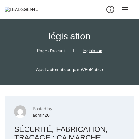
Skip
to
content
législation
Page d'accueil
législation
Ajout automatique par WPeMatico
Posted by
admin26
SÉCURITÉ, FABRICATION,
TRAÇAGE : ÇA MARCHE