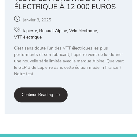
ÉLECTRIQUE À 12 000 EUROS
janvier 3, 2025
lapierre
,
Renault Alpine
,
Vélo électrique
,
VTT électrique
C’est sans doute l’un des VTT électriques les plus
performants et son fabricant, Lapierre vient de lui donner
une nouvelle série limitée avec la marque Alpine. Que vaut
le GLP 3 de Lapierre dans cette édition made in France ?
Notre test.
Continue Reading