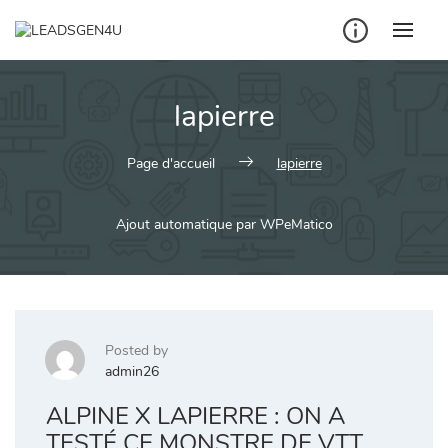
Skip
to
content
lapierre
Page d'accueil
lapierre
Ajout automatique par WPeMatico
Posted by
admin26
ALPINE X LAPIERRE : ON A
TESTÉ CE MONSTRE DE VTT