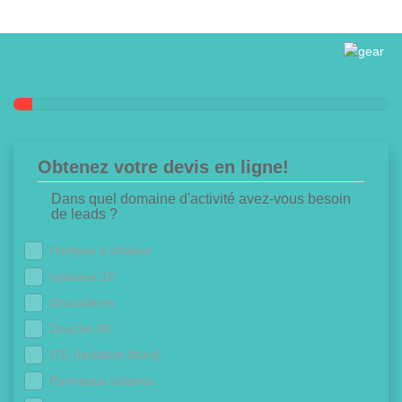
Obtenez votre devis en ligne!
Dans quel domaine d'activité avez-vous besoin
de leads ?
Pompes à chaleur
Isolation 1€
Chaudières
Douche 0€
ITE (Isolation Murs)
Panneaux solaires