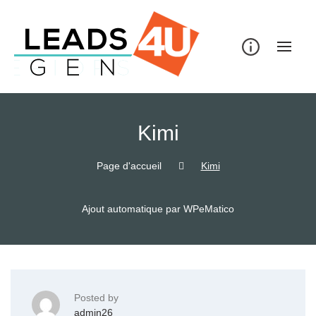
Skip
to
content
Kimi
Page d'accueil
Kimi
Ajout automatique par WPeMatico
Posted by
admin26