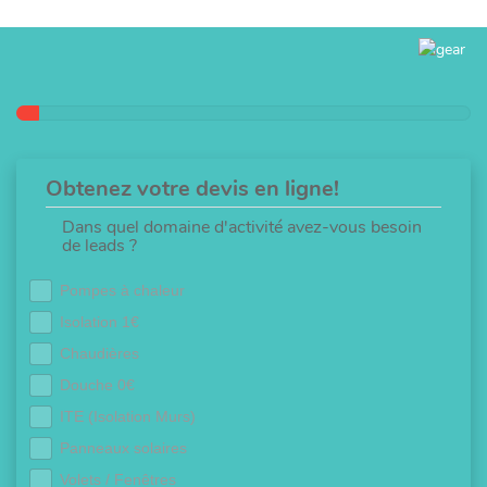
Obtenez votre devis en ligne!
Dans quel domaine d'activité avez-vous besoin
de leads ?
Pompes à chaleur
Isolation 1€
Chaudières
Douche 0€
ITE (Isolation Murs)
Panneaux solaires
Volets / Fenêtres