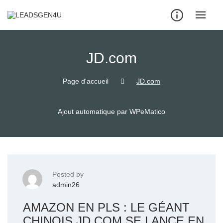
Skip
to
content
JD.com
Page d'accueil
JD.com
Ajout automatique par WPeMatico
Posted by
admin26
AMAZON EN PLS : LE GÉANT
CHINOIS JD.COM SE LANCE EN