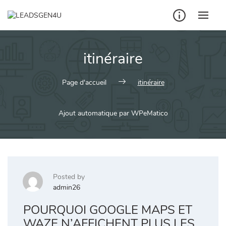
Skip
to
content
itinéraire
Page d'accueil
itinéraire
Ajout automatique par WPeMatico
Posted by
admin26
POURQUOI GOOGLE MAPS ET
WAZE N’AFFICHENT PLUS LES