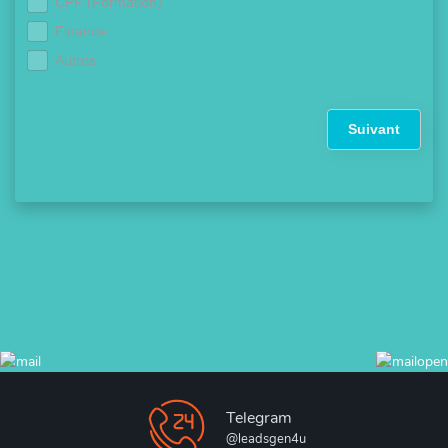
CPF (Formation)
Finance
Autres
Suivant
Telegram
@leadsgen4u