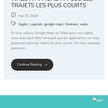
TRAJETS LES PLUS COURTS
mai 22, 2024
Applis, Logiciels
,
google maps
,
itinéraire
,
waze
Si vous utilisez Google Maps ou Waze pour vos trajets,
vous avez peut-être remarqué que les applications ne vous
proposent plus les trajets les plus courts. On vous explique
pourquoi.
Continue Reading