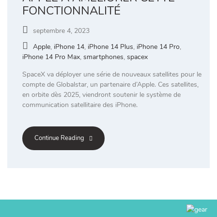
FONCTIONNALITÉ
septembre 4, 2023
Apple
,
iPhone 14
,
iPhone 14 Plus
,
iPhone 14 Pro
,
iPhone 14 Pro Max
,
smartphones
,
spacex
SpaceX va déployer une série de nouveaux satellites pour le
compte de Globalstar, un partenaire d’Apple. Ces satellites,
en orbite dès 2025, viendront soutenir le système de
communication satellitaire des iPhone.
Continue Reading