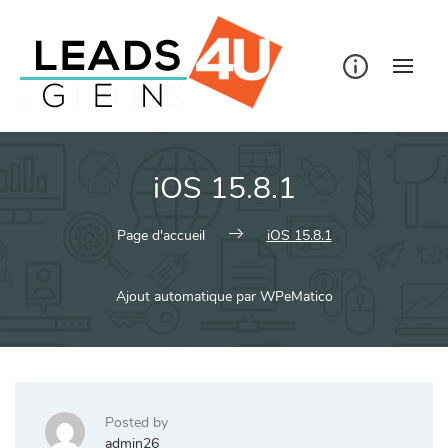
Skip
to
content
iOS 15.8.1
Page d'accueil
iOS 15.8.1
Ajout automatique par WPeMatico
Posted by
admin26