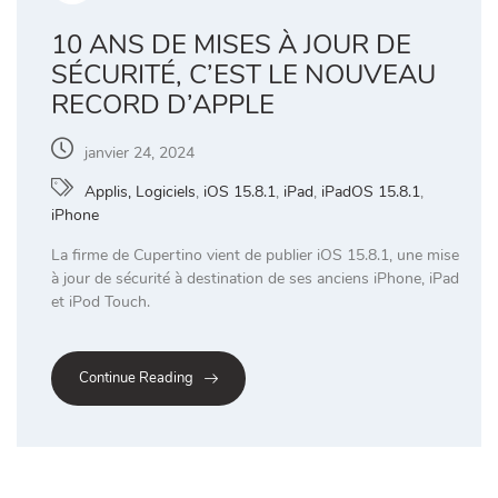
10 ANS DE MISES À JOUR DE
SÉCURITÉ, C’EST LE NOUVEAU
RECORD D’APPLE
janvier 24, 2024
Applis, Logiciels
,
iOS 15.8.1
,
iPad
,
iPadOS 15.8.1
,
iPhone
La firme de Cupertino vient de publier iOS 15.8.1, une mise
à jour de sécurité à destination de ses anciens iPhone, iPad
et iPod Touch.
Continue Reading