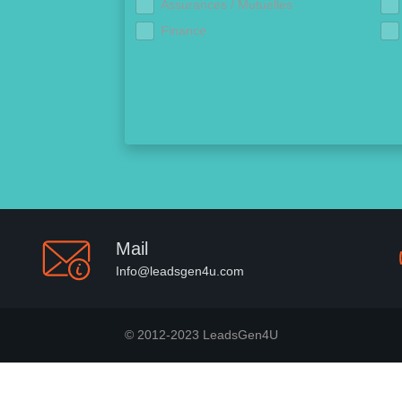
Assurances / Mutuelles
Finance
Mail
Info@leadsgen4u.com
© 2012-2023 LeadsGen4U