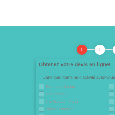
Obtenez votre devis en ligne!
Dans quel domaine d'activité avez-vous
Pompes à chaleur
Chaudières
ITE (Isolation Murs)
Volets / Fenêtres