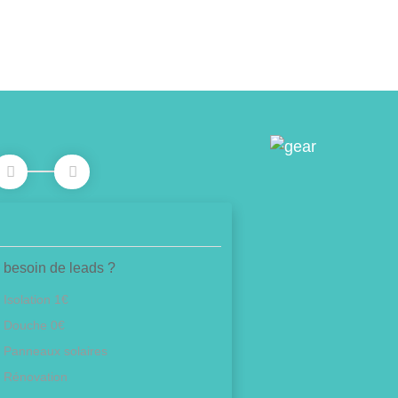
 besoin de leads ?
Isolation 1€
Douche 0€
Panneaux solaires
Rénovation