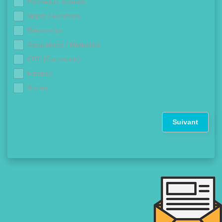
Panneaux solaires
Volets / Fenêtres
Rénovation
Assurances / Mutuelles
CPF (Formation)
Finance
Autres
Suivant