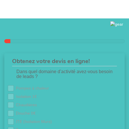
Obtenez votre devis en ligne!
Dans quel domaine d'activité avez-vous besoin
de leads ?
Pompes à chaleur
Isolation 1€
Chaudières
Douche 0€
ITE (Isolation Murs)