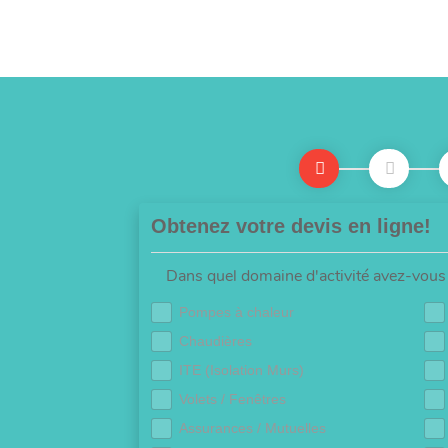
Obtenez votre devis en ligne!
Dans quel domaine d'activité avez-vous 
Pompes à chaleur
Chaudières
ITE (Isolation Murs)
Volets / Fenêtres
Assurances / Mutuelles