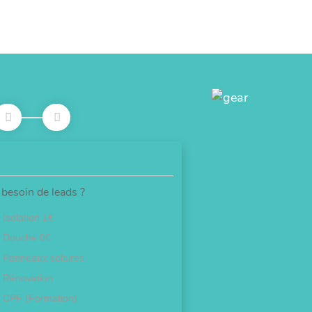
besoin de leads ?
Isolation 1€
Douche 0€
Panneaux solaires
Rénovation
CPF (Formation)