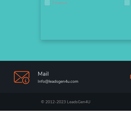
Finance
Mail
Info@leadsgen4u.com
© 2012-2023 LeadsGen4U