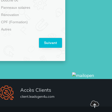
Douche 0€
Panneaux solaires
Rénovation
CPF (Formation)
Autres
Suivant
Accès Clients
client.leadsgen4u.com