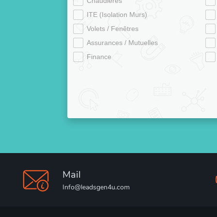
Chaudières
ITE (Isolation Murs)
Volets / Fenêtres
Assurances / Mutuelles
Finance
Mail
Info@leadsgen4u.com