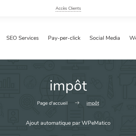
Accès Clients
SEO Services
Pay-per-click
Social Media
We
impôt
Page d'accueil
impôt
Ajout automatique par WPeMatico