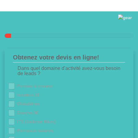
Obtenez votre devis en ligne!
Dans quel domaine d'activité avez-vous besoin
de leads ?
Pompes à chaleur
Isolation 1€
Chaudières
Douche 0€
ITE (Isolation Murs)
Panneaux solaires