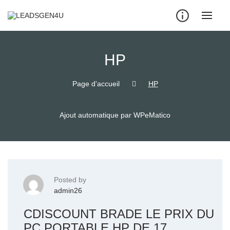
Skip
to
content
HP
Page d'accueil
HP
Ajout automatique par WPeMatico
Posted by
admin26
CDISCOUNT BRADE LE PRIX DU
PC PORTABLE HP DE 17