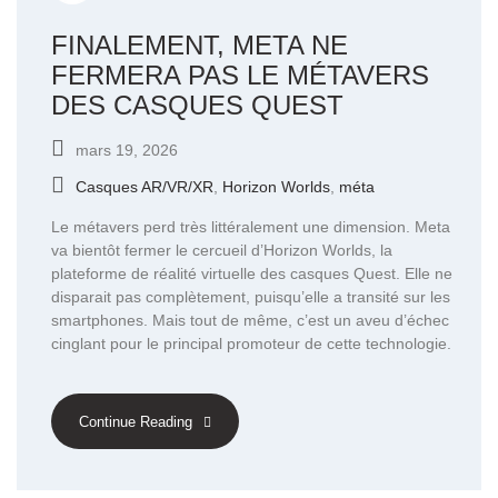
FINALEMENT, META NE
FERMERA PAS LE MÉTAVERS
DES CASQUES QUEST
mars 19, 2026
Casques AR/VR/XR
,
Horizon Worlds
,
méta
Le métavers perd très littéralement une dimension. Meta
va bientôt fermer le cercueil d’Horizon Worlds, la
plateforme de réalité virtuelle des casques Quest. Elle ne
disparait pas complètement, puisqu’elle a transité sur les
smartphones. Mais tout de même, c’est un aveu d’échec
cinglant pour le principal promoteur de cette technologie.
Continue Reading