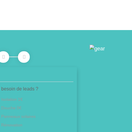
 besoin de leads ?
Isolation 1€
Douche 0€
Panneaux solaires
Rénovation