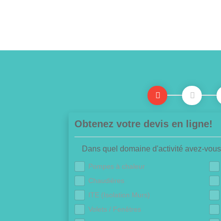
Obtenez votre devis en ligne!
Dans quel domaine d'activité avez-vous
Pompes à chaleur
Chaudières
ITE (Isolation Murs)
Volets / Fenêtres