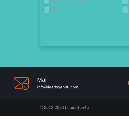
Assurances / Mutuelles
Finance
Mail
Info@leadsgen4u.com
© 2012-2023 LeadsGen4U