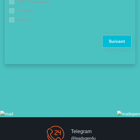
CPF (Formation)
Finance
Autres
Suivant
Telegram
@leadsgen4u