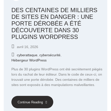
DES CENTAINES DE MILLIERS
DE SITES EN DANGER : UNE
PORTE DÉROBÉE A ÉTÉ
DÉCOUVERTE DANS 30
PLUGINS WORDPRESS
avril 16, 2026
cyberattaque
,
cybersécurité
,
Hébergeur WordPress
Plus de 30 plugins WordPress ont été secrètement piégés
lors du rachat de leur éditeur. Dans le code de ceux-ci, on
trouvait une porte dérobée. Des centaines de milliers de
sites sont exposés à des manipulations malveillantes.
Continue Reading