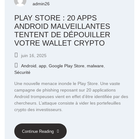
admin26
PLAY STORE : 20 APPS
ANDROID MALVEILLANTES
TENTENT DE DÉPOUILLER
VOTRE WALLET CRYPTO
juin 16, 2025
Android
,
app
,
Google Play Store
,
malware
,
Sécurité
Une nouvelle menace inonde le Play Store. Une vaste
campagne de phishing reposant sur 20 applications
Android trompeuses vient en effet d’être identifiée par des
chercheurs. L’attaque consiste à vider les portefeuilles
crypto des investisseurs.
Continue Reading