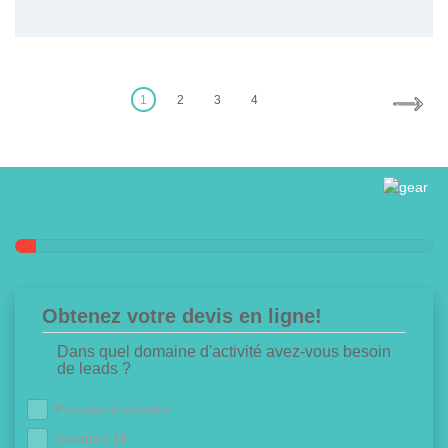
Posts
pagination
1
2
3
4
Obtenez votre devis en ligne!
Dans quel domaine d'activité avez-vous besoin
de leads ?
Pompes à chaleur
Isolation 1€