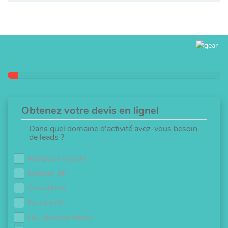
Obtenez votre devis en ligne!
Dans quel domaine d'activité avez-vous besoin
de leads ?
Pompes à chaleur
Isolation 1€
Chaudières
Douche 0€
ITE (Isolation Murs)