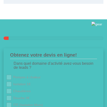
Obtenez votre devis en ligne!
Dans quel domaine d'activité avez-vous besoin
de leads ?
Pompes à chaleur
Isolation 1€
Chaudières
Douche 0€
ITE (Isolation Murs)