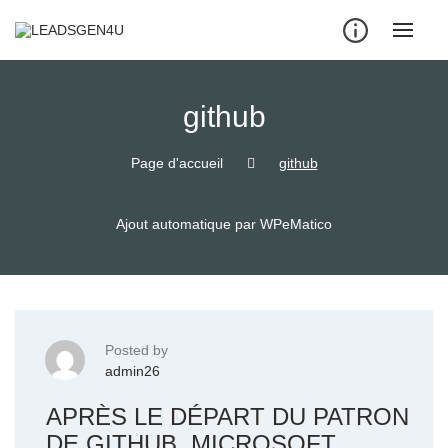
Skip
to
content
github
Page d'accueil
github
Ajout automatique par WPeMatico
Posted by
admin26
APRÈS LE DÉPART DU PATRON
DE GITHUB, MICROSOFT