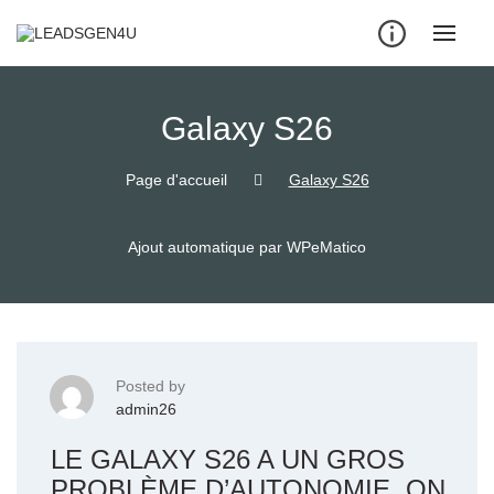
Skip
to
content
Galaxy S26
Page d'accueil
Galaxy S26
Ajout automatique par WPeMatico
Posted by
admin26
LE GALAXY S26 A UN GROS
PROBLÈME D’AUTONOMIE, ON