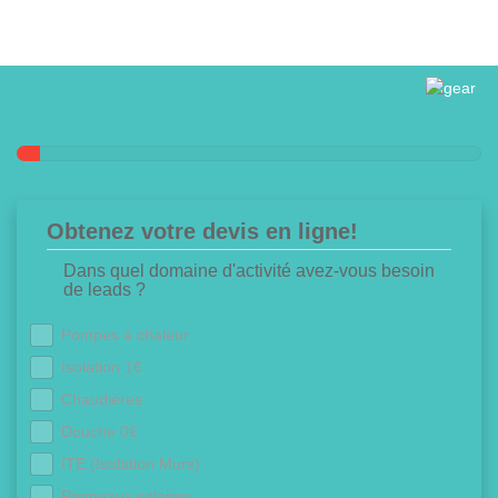
Obtenez votre devis en ligne!
Dans quel domaine d'activité avez-vous besoin
de leads ?
Pompes à chaleur
Isolation 1€
Chaudières
Douche 0€
ITE (Isolation Murs)
Panneaux solaires