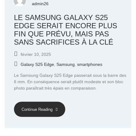
admin26
LE SAMSUNG GALAXY S25
EDGE SERAIT ENCORE PLUS
FIN QUE PRÉVU, MAIS PAS
SANS SACRIFICES À LA CLÉ
février 10, 2025
Galaxy S25 Edge
,
Samsung
,
smartphones
Le Samsung Galaxy S25 Edge passerait sous la barre des
6 mm. En conséquence serait plutôt modeste et son bloc
photo paraîtrait très épais en comparaison.
Continue Reading