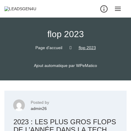
Skip
to
content
flop 2023
Page d'accueil
flop 2023
Ajout automatique par WPeMatico
Posted by
admin26
2023 : LES PLUS GROS FLOPS
DE L’ANNÉE DANS LA TECH