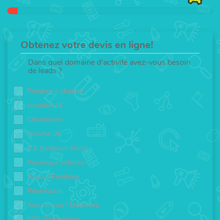
Obtenez votre devis en ligne!
Dans quel domaine d'activité avez-vous besoin
de leads ?
Pompes à chaleur
Isolation 1€
Chaudières
Douche 0€
ITE (Isolation Murs)
Panneaux solaires
Volets / Fenêtres
Rénovation
Assurances / Mutuelles
CPF (Formation)