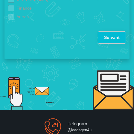
Finance
Autres
Suivant
Telegram
@leadsgen4u