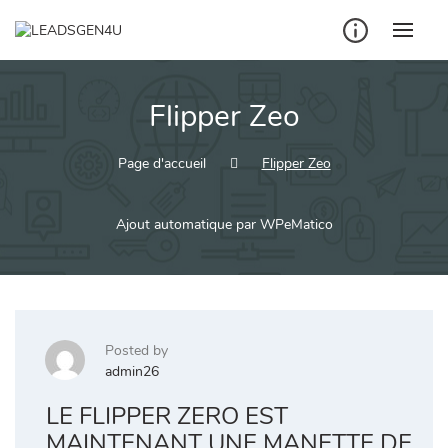
Skip
to
content
Flipper Zeo
Page d'accueil
Flipper Zeo
Ajout automatique par WPeMatico
Posted by
admin26
LE FLIPPER ZERO EST
MAINTENANT UNE MANETTE DE