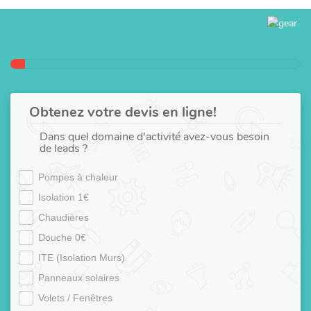
Obtenez votre devis en ligne!
Dans quel domaine d'activité avez-vous besoin
de leads ?
Pompes à chaleur
Isolation 1€
Chaudières
Douche 0€
ITE (Isolation Murs)
Panneaux solaires
Volets / Fenêtres