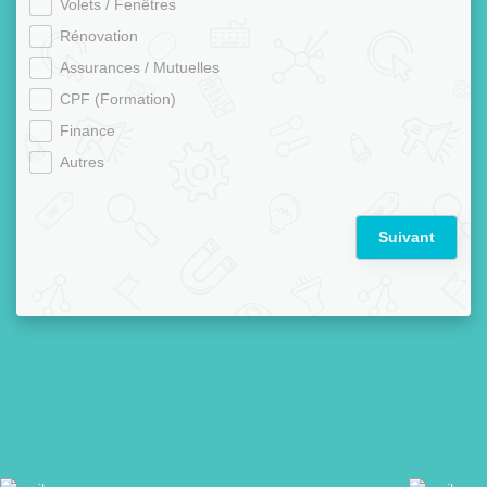
Volets / Fenêtres
Rénovation
Assurances / Mutuelles
CPF (Formation)
Finance
Autres
Suivant