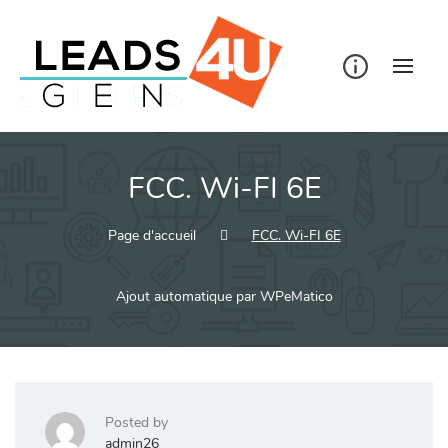
Skip
to
content
FCC. Wi-FI 6E
Page d'accueil
FCC. Wi-FI 6E
Ajout automatique par WPeMatico
Posted by
admin26