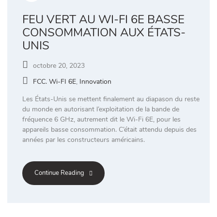
FEU VERT AU WI-FI 6E BASSE
CONSOMMATION AUX ÉTATS-
UNIS
octobre 20, 2023
FCC. Wi-FI 6E
,
Innovation
Les États-Unis se mettent finalement au diapason du reste
du monde en autorisant l’exploitation de la bande de
fréquence 6 GHz, autrement dit le Wi-Fi 6E, pour les
appareils basse consommation. C’était attendu depuis des
années par les constructeurs américains.
Continue Reading