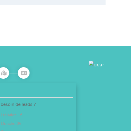
besoin de leads ?
Isolation 1€
Douche 0€