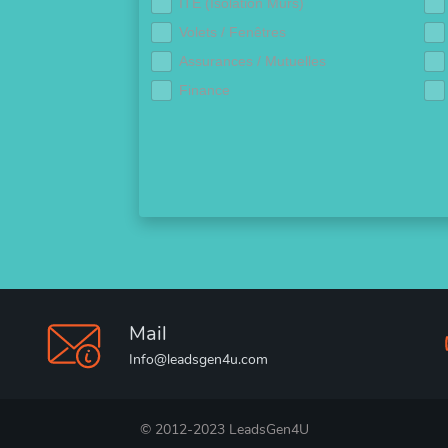
ITE (Isolation Murs)
Volets / Fenêtres
Assurances / Mutuelles
Finance
Mail
Info@leadsgen4u.com
© 2012-2023 LeadsGen4U