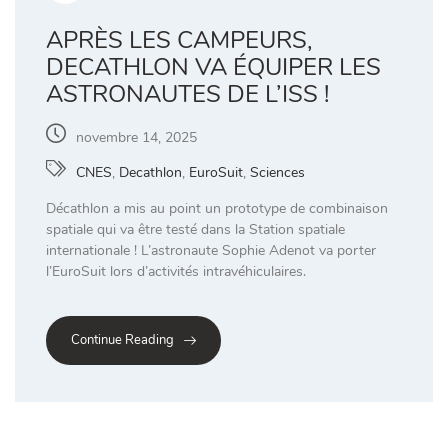
APRÈS LES CAMPEURS,
DECATHLON VA ÉQUIPER LES
ASTRONAUTES DE L’ISS !
novembre 14, 2025
CNES
,
Decathlon
,
EuroSuit
,
Sciences
Décathlon a mis au point un prototype de combinaison
spatiale qui va être testé dans la Station spatiale
internationale ! L’astronaute Sophie Adenot va porter
l’EuroSuit lors d’activités intravéhiculaires.
Continue Reading