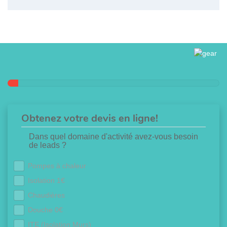
Obtenez votre devis en ligne!
Dans quel domaine d'activité avez-vous besoin
de leads ?
Pompes à chaleur
Isolation 1€
Chaudières
Douche 0€
ITE (Isolation Murs)