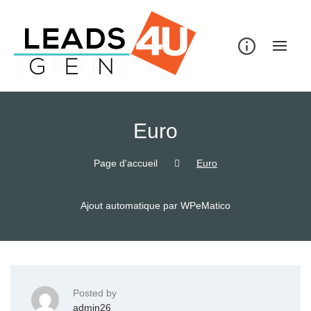
Skip
to
content
Euro
Page d'accueil
Euro
Ajout automatique par WPeMatico
Posted by
admin26