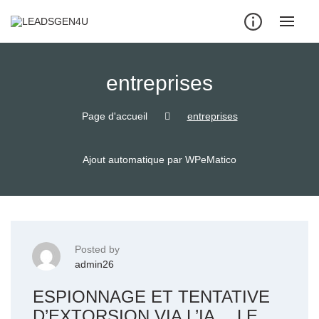
Skip
to
content
entreprises
Page d'accueil
entreprises
Ajout automatique par WPeMatico
Posted by
admin26
ESPIONNAGE ET TENTATIVE
D’EXTORSION VIA L’IA… LE