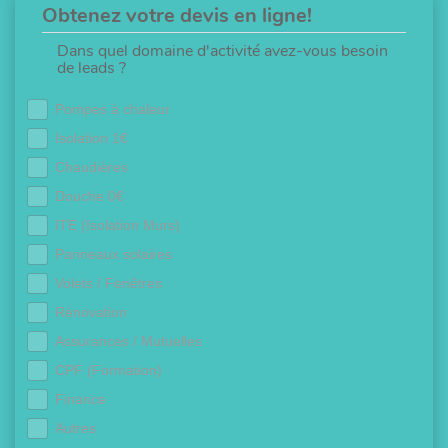
Obtenez votre devis en ligne!
Dans quel domaine d'activité avez-vous besoin
de leads ?
Pompes à chaleur
Isolation 1€
Chaudières
Douche 0€
ITE (Isolation Murs)
Panneaux solaires
Volets / Fenêtres
Rénovation
Assurances / Mutuelles
CPF (Formation)
Finance
Autres