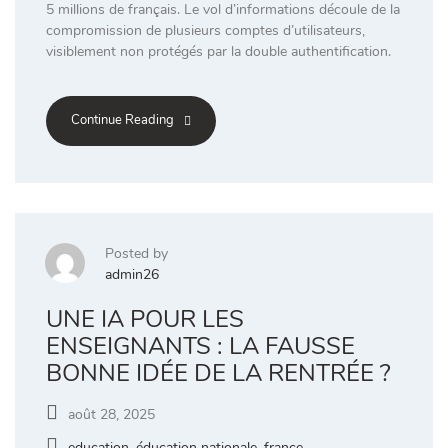
5 millions de français. Le vol d’informations découle de la
compromission de plusieurs comptes d’utilisateurs,
visiblement non protégés par la double authentification.
Continue Reading
Posted by
admin26
UNE IA POUR LES
ENSEIGNANTS : LA FAUSSE
BONNE IDÉE DE LA RENTRÉE ?
août 28, 2025
education
,
éducation nationale
,
france
,