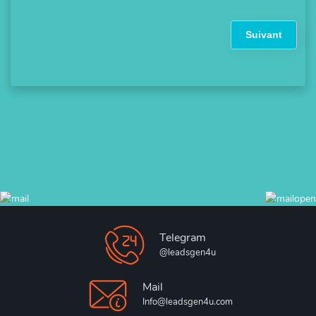
Suivant
Telegram
@leadsgen4u
Mail
Info@leadsgen4u.com