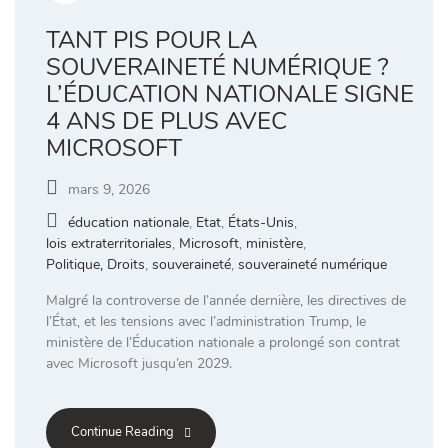
TANT PIS POUR LA
SOUVERAINETÉ NUMÉRIQUE ?
L’ÉDUCATION NATIONALE SIGNE
4 ANS DE PLUS AVEC
MICROSOFT
mars 9, 2026
éducation nationale
,
Etat
,
États-Unis
,
lois extraterritoriales
,
Microsoft
,
ministère
,
Politique, Droits
,
souveraineté
,
souveraineté numérique
Malgré la controverse de l’année dernière, les directives de
l’État, et les tensions avec l’administration Trump, le
ministère de l’Éducation nationale a prolongé son contrat
avec Microsoft jusqu’en 2029.
Continue Reading