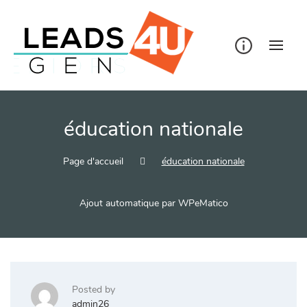
Skip
to
content
éducation nationale
Page d'accueil
éducation nationale
Ajout automatique par WPeMatico
Posted by
admin26