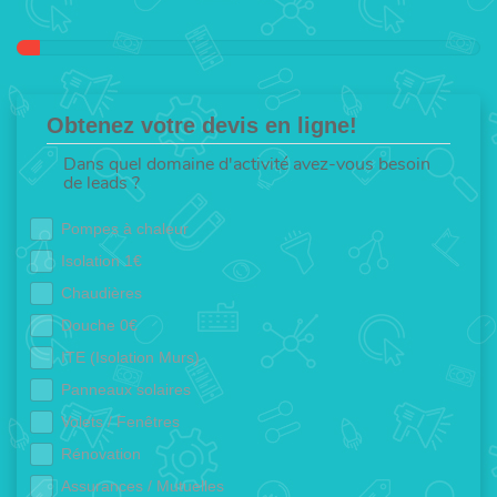
Obtenez votre devis en ligne!
Dans quel domaine d'activité avez-vous besoin
de leads ?
Pompes à chaleur
Isolation 1€
Chaudières
Douche 0€
ITE (Isolation Murs)
Panneaux solaires
Volets / Fenêtres
Rénovation
Assurances / Mutuelles