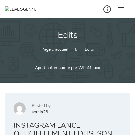
Skip
to
content
Edits
Page d'accueil
Edits
Ajout automatique par WPeMatico
Posted by
admin26
INSTAGRAM LANCE
OFFICIELLEMENT EDITS, SON