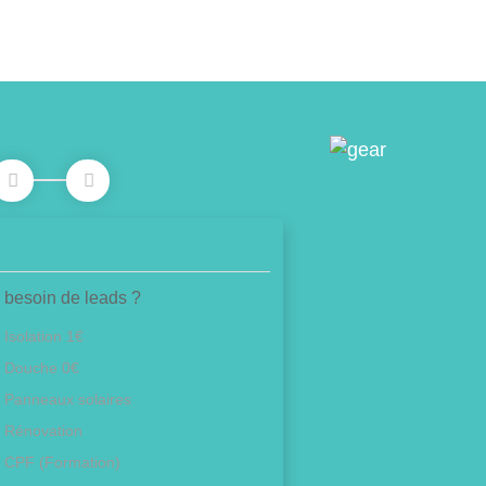
 besoin de leads ?
Isolation 1€
Douche 0€
Panneaux solaires
Rénovation
CPF (Formation)