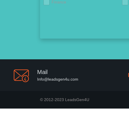
Finance
Mail
Info@leadsgen4u.com
© 2012-2023 LeadsGen4U