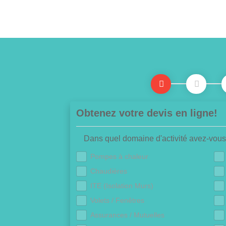
Obtenez votre devis en ligne!
Dans quel domaine d'activité avez-vous
Pompes à chaleur
Chaudières
ITE (Isolation Murs)
Volets / Fenêtres
Assurances / Mutuelles