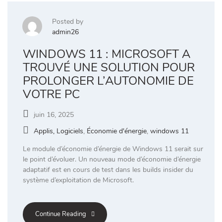
Posted by
admin26
WINDOWS 11 : MICROSOFT A
TROUVÉ UNE SOLUTION POUR
PROLONGER L’AUTONOMIE DE
VOTRE PC
juin 16, 2025
Applis, Logiciels
,
Économie d'énergie
,
windows 11
Le module d’économie d’énergie de Windows 11 serait sur
le point d’évoluer. Un nouveau mode d’économie d’énergie
adaptatif est en cours de test dans les builds insider du
système d’exploitation de Microsoft.
Continue Reading