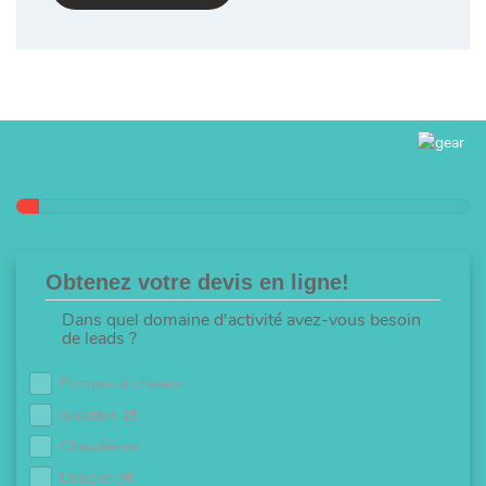
Obtenez votre devis en ligne!
Dans quel domaine d'activité avez-vous besoin
de leads ?
Pompes à chaleur
Isolation 1€
Chaudières
Douche 0€