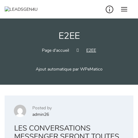
Skip
to
content
E2EE
Page d'accueil
E2EE
Ajout automatique par WPeMatico
Posted by
admin26
LES CONVERSATIONS
MESSENGER SERONT TOUTES