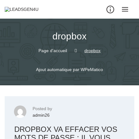
Skip
to
content
dropbox
Page d'accueil
dropbox
Ajout automatique par WPeMatico
Posted by
admin26
DROPBOX VA EFFACER VOS
MOTS DE PASSE : IL VOUS