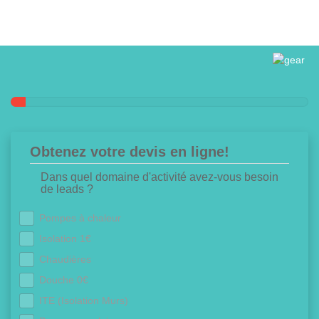
Obtenez votre devis en ligne!
Dans quel domaine d'activité avez-vous besoin
de leads ?
Pompes à chaleur
Isolation 1€
Chaudières
Douche 0€
ITE (Isolation Murs)