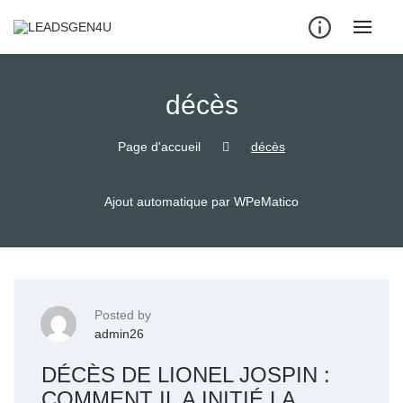
Skip
to
content
décès
Page d'accueil
décès
Ajout automatique par WPeMatico
Posted by
admin26
DÉCÈS DE LIONEL JOSPIN :
COMMENT IL A INITIÉ LA