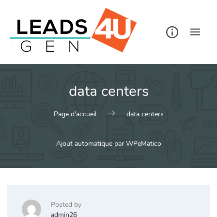
Skip
to
content
data centers
Page d'accueil
data centers
Ajout automatique par WPeMatico
Posted by
admin26