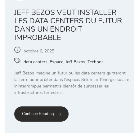
JEFF BEZOS VEUT INSTALLER
LES DATA CENTERS DU FUTUR
DANS UN ENDROIT
IMPROBABLE
octobre 6, 2025
data centers
,
Espace
,
Jeff Bezos
,
Technos
Jeff Bezos imagine un futur où les data centers quitteront
la Terre pour orbiter dans l’espace. Selon lui, l’énergie solaire
ininterrompue permettra bientôt de surpasser les
infrastructures terrestres.
Continue Reading