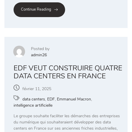
Continue Reading
Posted by
admin26
EDF VEUT CONSTRUIRE QUATRE
DATA CENTERS EN FRANCE
février 11, 2025
data centers
,
EDF
,
Emmanuel Macron
,
intelligence artificielle
Le groupe souhaite faciliter les démarches des entreprises
du numérique qui souhaiteraient développer des data
centers en France sur ses anciennes friches industrielles,