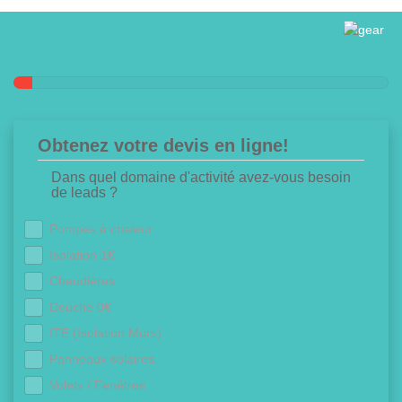
Obtenez votre devis en ligne!
Dans quel domaine d'activité avez-vous besoin
de leads ?
Pompes à chaleur
Isolation 1€
Chaudières
Douche 0€
ITE (Isolation Murs)
Panneaux solaires
Volets / Fenêtres