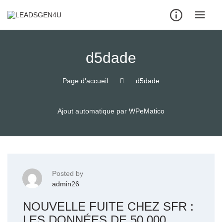
Skip
to
content
d5dade
Page d'accueil
d5dade
Ajout automatique par WPeMatico
Posted by
admin26
NOUVELLE FUITE CHEZ SFR :
LES DONNÉES DE 50 000