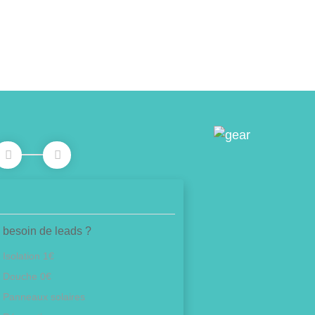
 besoin de leads ?
Isolation 1€
Douche 0€
Panneaux solaires