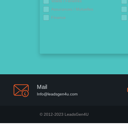
Volets / Fenêtres
Assurances / Mutuelles
Finance
Mail
Info@leadsgen4u.com
© 2012-2023 LeadsGen4U