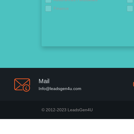
Finance
Mail
Info@leadsgen4u.com
© 2012-2023 LeadsGen4U