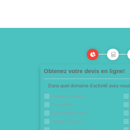
Obtenez votre devis en ligne!
Dans quel domaine d'activité avez-vous
Pompes à chaleur
Chaudières
ITE (Isolation Murs)
Volets / Fenêtres
Assurances / Mutuelles