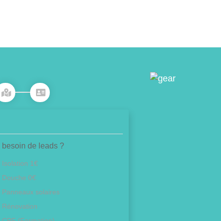
 besoin de leads ?
Isolation 1€
Douche 0€
Panneaux solaires
Rénovation
CPF (Formation)