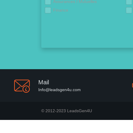
Assurances / Mutuelles
Finance
Mail
Info@leadsgen4u.com
© 2012-2023 LeadsGen4U