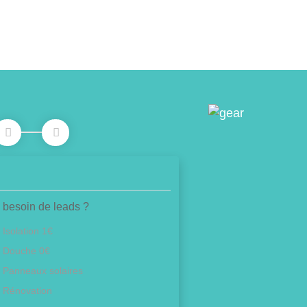
 besoin de leads ?
Isolation 1€
Douche 0€
Panneaux solaires
Rénovation