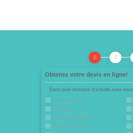
Obtenez votre devis en ligne!
Dans quel domaine d'activité avez-vous
Pompes à chaleur
Chaudières
ITE (Isolation Murs)
Volets / Fenêtres