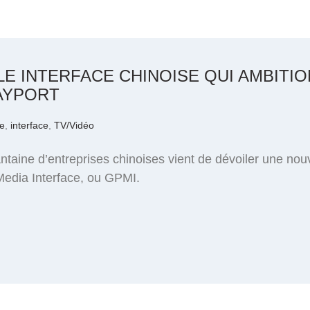
LLE INTERFACE CHINOISE QUI AMBITI
LAYPORT
e
,
interface
,
TV/Vidéo
taine d’entreprises chinoises vient de dévoiler une nou
edia Interface, ou GPMI.