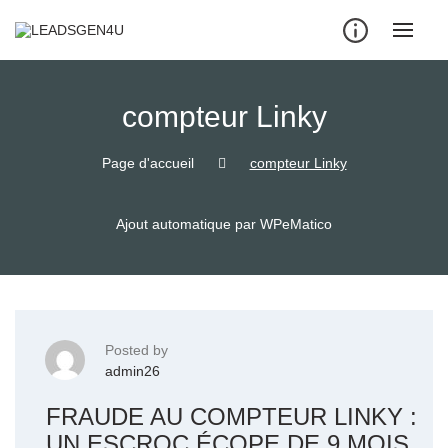
Skip
to
content
compteur Linky
Page d'accueil
compteur Linky
Ajout automatique par WPeMatico
Posted by
admin26
FRAUDE AU COMPTEUR LINKY :
UN ESCROC ÉCOPE DE 9 MOIS