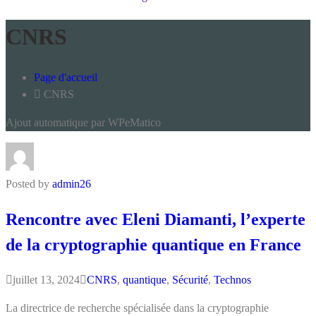
CNRS
Page d'accueil
CNRS
Ajout automatique par WPeMatico
Posted by
admin26
Rencontre avec Eleni Diamanti, l’experte
de la cryptographie quantique en France
juillet 13, 2024
CNRS
,
quantique
,
Sécurité
,
Technos
La directrice de recherche spécialisée dans la cryptographie