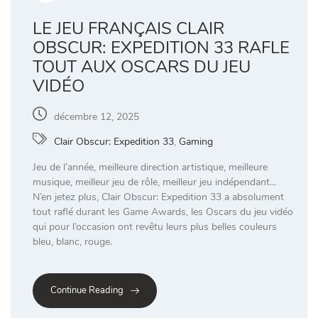
LE JEU FRANÇAIS CLAIR
OBSCUR: EXPEDITION 33 RAFLE
TOUT AUX OSCARS DU JEU
VIDÉO
décembre 12, 2025
Clair Obscur: Expedition 33
,
Gaming
Jeu de l’année, meilleure direction artistique, meilleure
musique, meilleur jeu de rôle, meilleur jeu indépendant…
N’en jetez plus, Clair Obscur: Expedition 33 a absolument
tout raflé durant les Game Awards, les Oscars du jeu vidéo
qui pour l’occasion ont revêtu leurs plus belles couleurs
bleu, blanc, rouge.
Continue Reading