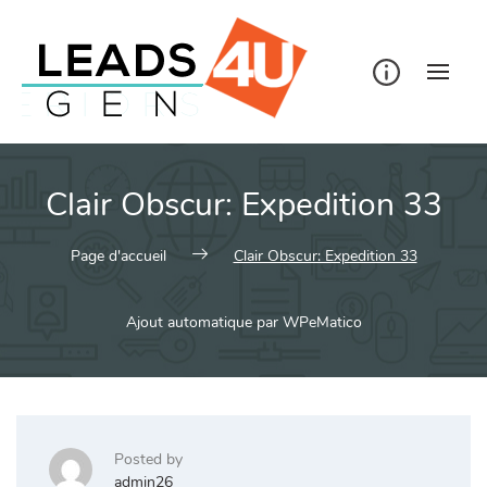
Skip
to
content
Clair Obscur: Expedition 33
Page d'accueil
Clair Obscur: Expedition 33
Ajout automatique par WPeMatico
Posted by
admin26