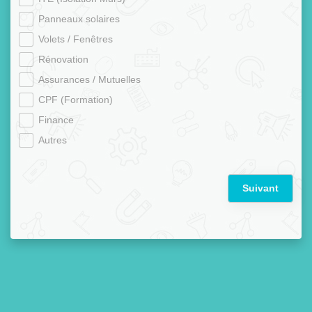
Panneaux solaires
Volets / Fenêtres
Rénovation
Assurances / Mutuelles
CPF (Formation)
Finance
Autres
Suivant