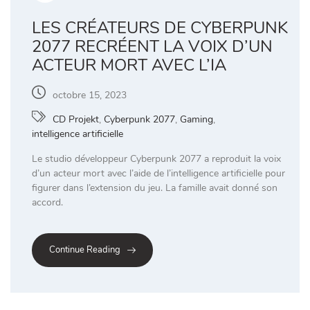
LES CRÉATEURS DE CYBERPUNK
2077 RECRÉENT LA VOIX D’UN
ACTEUR MORT AVEC L’IA
octobre 15, 2023
CD Projekt
,
Cyberpunk 2077
,
Gaming
,
intelligence artificielle
Le studio développeur Cyberpunk 2077 a reproduit la voix
d’un acteur mort avec l’aide de l’intelligence artificielle pour
figurer dans l’extension du jeu. La famille avait donné son
accord.
Continue Reading