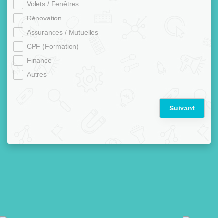
Volets / Fenêtres
Rénovation
Assurances / Mutuelles
CPF (Formation)
Finance
Autres
Suivant