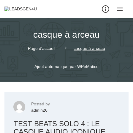
Skip
to
content
casque à arceau
Page d'accueil
casque à arceau
Ajout automatique par WPeMatico
Posted by
admin26
TEST BEATS SOLO 4 : LE
CASQUE AUDIO ICONIQUE