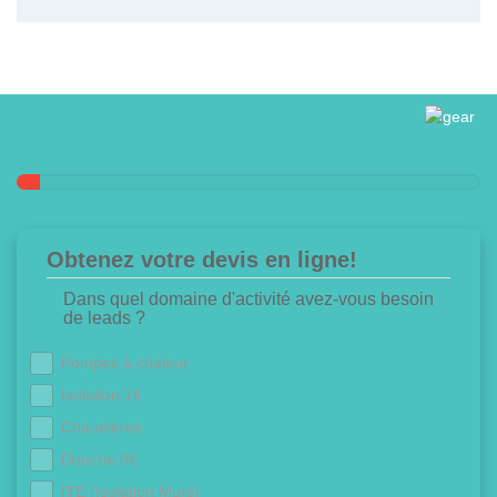
Obtenez votre devis en ligne!
Dans quel domaine d'activité avez-vous besoin
de leads ?
Pompes à chaleur
Isolation 1€
Chaudières
Douche 0€
ITE (Isolation Murs)